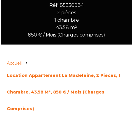
Réf. 85350984
2 pièces
1 chambre
43.58 m²
850 € / Mois (Charges comprises)
Accueil
Location Appartement La Madeleine, 2 Pièces, 1
Chambre, 43.58 M², 850 € / Mois (Charges
Comprises)