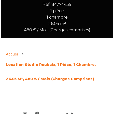
Réf. 84774439
1 pièce
1 chambre
26.05 m²
480 € / Mois (Charges comprises)
Accueil
Location Studio Roubaix, 1 Pièce, 1 Chambre,
26.05 M², 480 € / Mois (Charges Comprises)