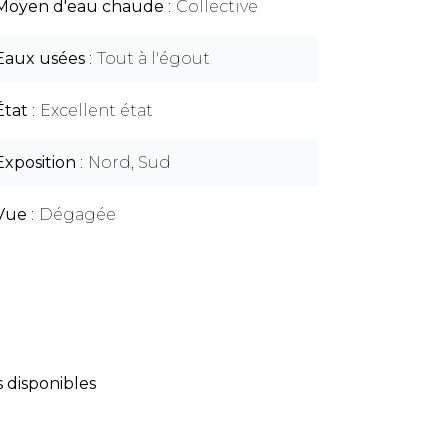
Moyen d'eau chaude
Collective
Eaux usées
Tout à l'égout
État
Excellent état
Exposition
Nord, Sud
Vue
Dégagée
 disponibles