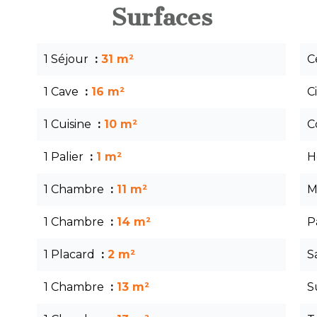
Surfaces
1 Séjour
31 m²
C
1 Cave
16 m²
C
1 Cuisine
10 m²
C
1 Palier
1 m²
H
1 Chambre
11 m²
M
1 Chambre
14 m²
P
1 Placard
2 m²
S
1 Chambre
13 m²
S