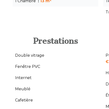
1 Chambre
13 m²
T
T
Prestations
Double vitrage
P
€
Fenêtre PVC
H
Internet
D
Meublé
É
Cafetière
M