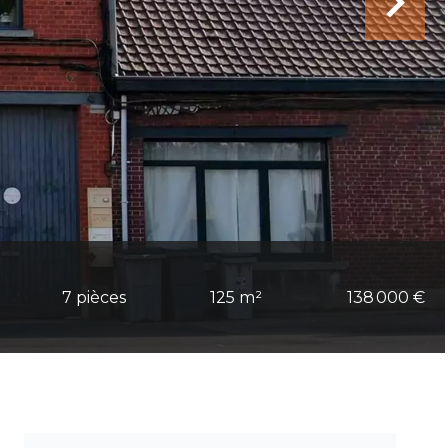
7 pièces
125 m²
138 000 €