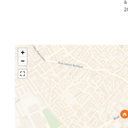
à
2
+
−