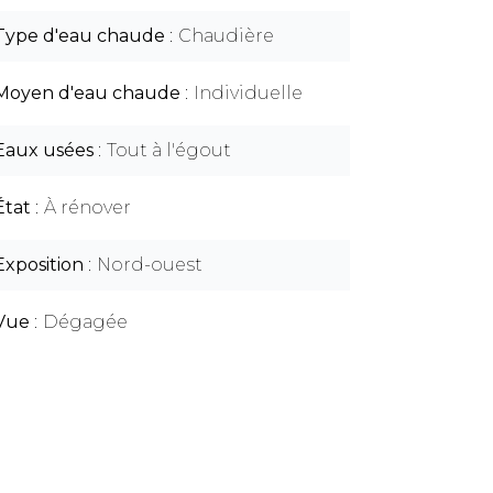
Type d'eau chaude
Chaudière
Moyen d'eau chaude
Individuelle
Eaux usées
Tout à l'égout
État
À rénover
Exposition
Nord-ouest
Vue
Dégagée